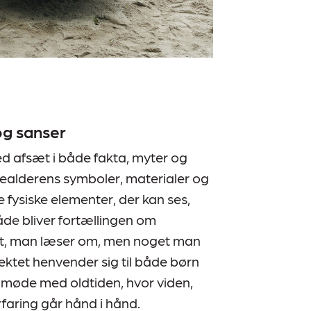
og sanser
ed afsæt i både fakta, myter og
zealderens symboler, materialer og
fysiske elementer, der kan ses,
de bliver fortællingen om
et, man læser om, men noget man
ktet henvender sig til både børn
et møde med oldtiden, hvor viden,
faring går hånd i hånd.