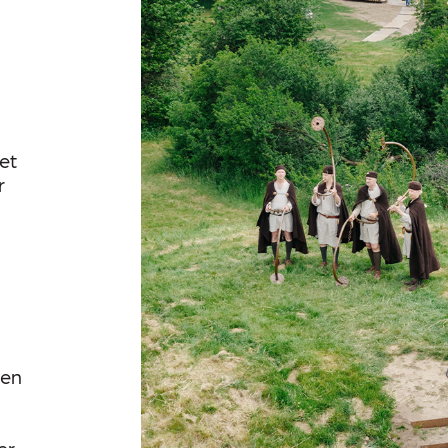
et
r
 en