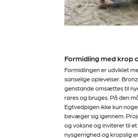
Formidling med krop 
Formidlingen er udviklet m
sanselige oplevelser. Bron
genstande omsættes til nye 
røres og bruges. På den må
Egtvedpigen ikke kun nog
bevæger sig igennem. Proje
og voksne og inviterer til 
nysgerrighed og kropslig er