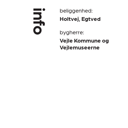
beliggenhed:
info
Holtvej, Egtved
bygherre:
Vejle Kommune og
Vejlemuseerne