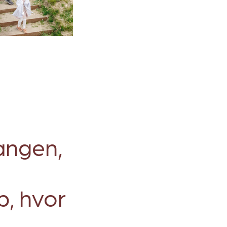
angen,
b, hvor