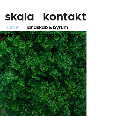
skala
kontakt
kultur
landskab & byrum
givning
transformation
sport