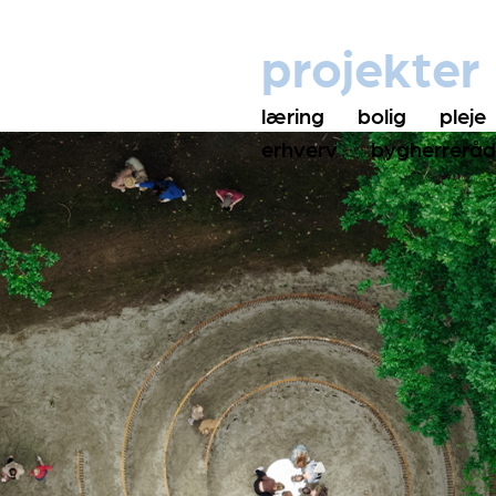
projekter
læring
bolig
pleje
erhverv
bygherreråd