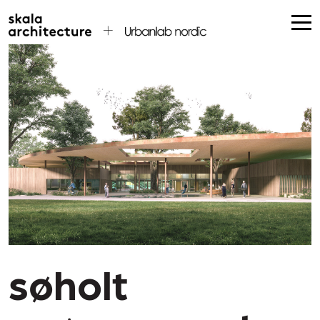
søholt